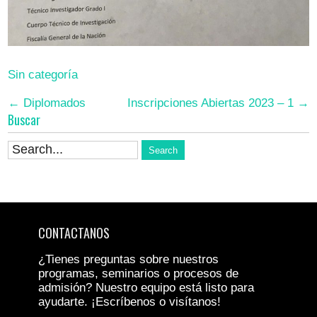
Sin categoría
Post
←
Diplomados
Inscripciones Abiertas 2023 – 1
→
Buscar
navigation
CONTACTANOS
¿Tienes preguntas sobre nuestros
programas, seminarios o procesos de
admisión? Nuestro equipo está listo para
ayudarte. ¡Escríbenos o visítanos!